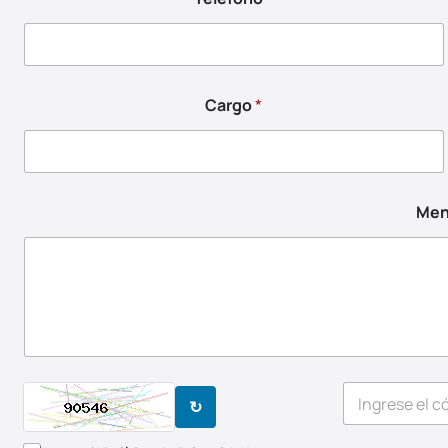
Cargo
*
Men
↻