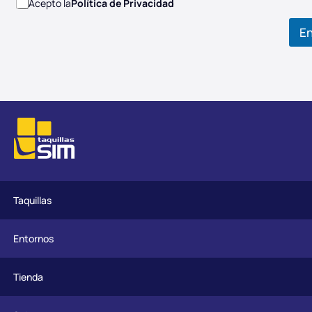
Acepto la
Política de Privacidad
En
Taquillas
Entornos
Tienda