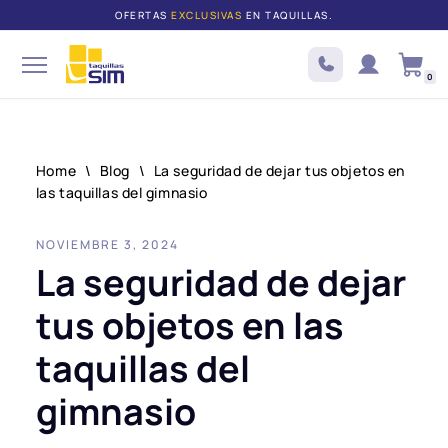
OFERTAS
EXCLUSIVAS
EN TAQUILLAS.
Saltar
al
0
contenido
Home
\
Blog
\
La seguridad de dejar tus objetos en
las taquillas del gimnasio
NOVIEMBRE 3, 2024
La seguridad de dejar
tus objetos en las
taquillas del
gimnasio