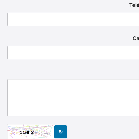
Tel
Ca
↻