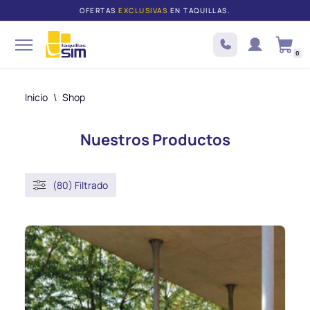
OFERTAS
EXCLUSIVAS
EN TAQUILLAS.
Saltar
al
0
contenido
Inicio
\
Shop
Nuestros Productos
(80) Filtrado