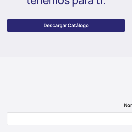
tenemos para ti.
Descargar Catálogo
No