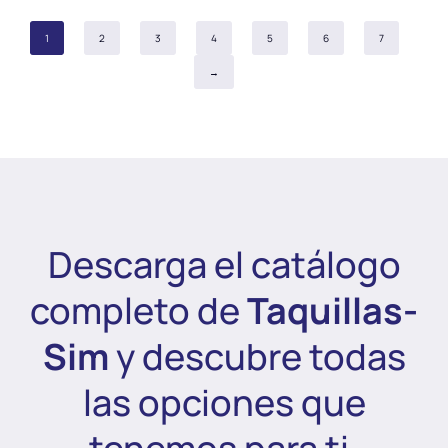
1
2
3
4
5
6
7
→
Descarga el catálogo
completo de
Taquillas-
Sim
y descubre todas
las opciones que