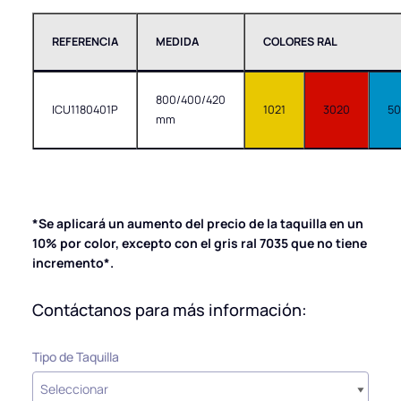
REFERENCIA
MEDIDA
COLORES RAL
800/400/420
ICU1180401P
1021
3020
50
mm
*Se aplicará un aumento del precio de la taquilla en un
10% por color, excepto con el gris ral 7035 que no tiene
incremento*.
Contáctanos para más información:
Tipo de Taquilla