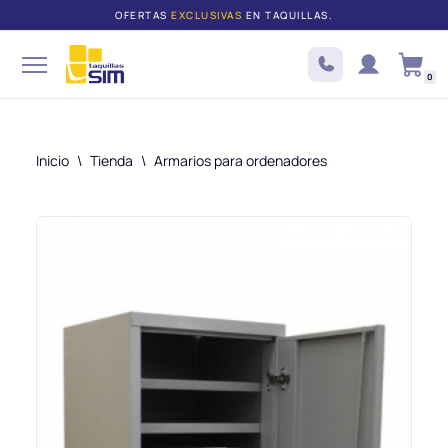
OFERTAS
EXCLUSIVAS
EN TAQUILLAS.
Saltar
al
0
contenido
Inicio
\
Tienda
\
Armarios para ordenadores