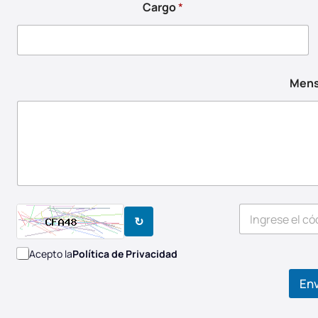
Cargo
*
Mens
↻
Acepto la
Política de Privacidad
Env