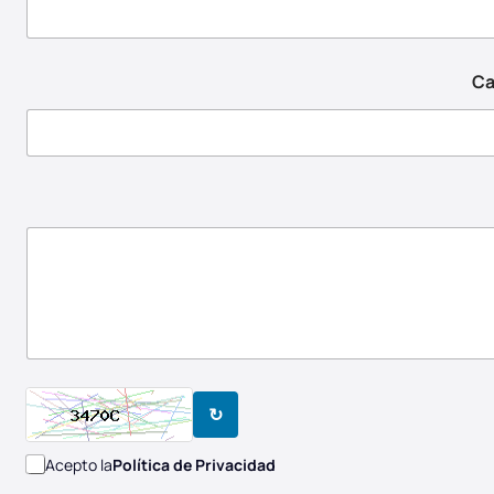
Ca
↻
Acepto la
Política de Privacidad