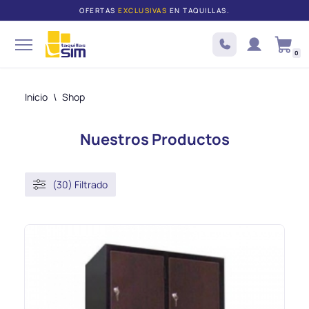
OFERTAS
EXCLUSIVAS
EN TAQUILLAS.
Saltar
al
0
contenido
Inicio
\
Shop
Nuestros Productos
(30) Filtrado