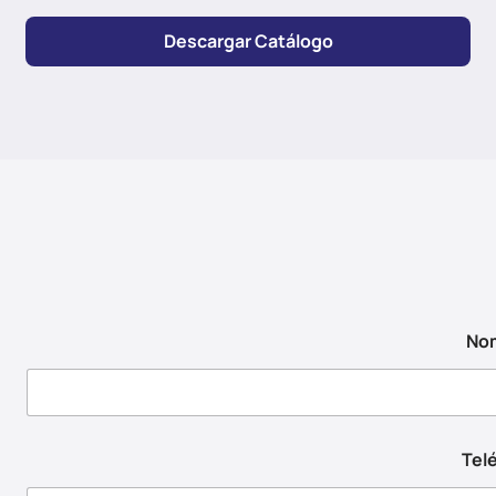
Descargar Catálogo
No
Tel