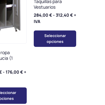
Taquillas para
Vestuarios
284,00
€
-
312,40
€
+
IVA
Seleccionar
opciones
a ropa
ucia (1
€
-
176,00
€
+
leccionar
pciones