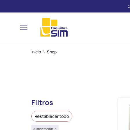
Saltar
al
contenido
Inicio
\
Shop
Filtros
Restablecer todo
×
Alimentación