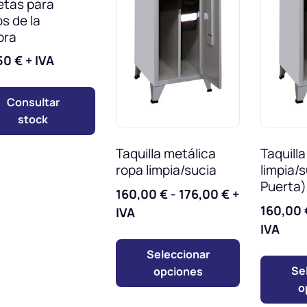
etas para
s de la
pra
50
€
+ IVA
Consultar
stock
Taquilla metálica
Taquill
ropa limpia/sucia
limpia/s
Puerta)
160,00
€
-
176,00
€
+
160,00
IVA
IVA
Seleccionar
Se
opciones
o