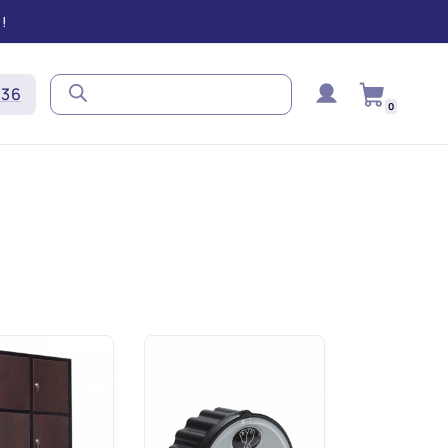
!
636
0