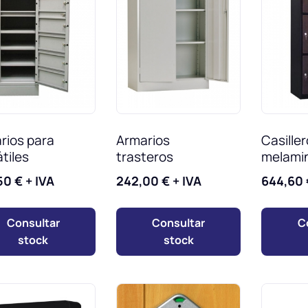
rios para
Armarios
Casille
tiles
trasteros
melami
50
€
+ IVA
242,00
€
+ IVA
644,60
Consultar
Consultar
C
stock
stock