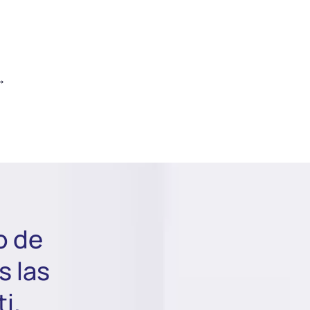
→
o de
s las
i.