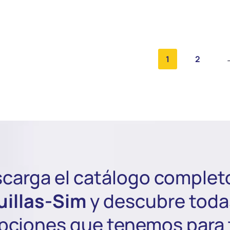
1
2
carga el catálogo complet
uillas-Sim
y descubre toda
pciones que tenemos para t