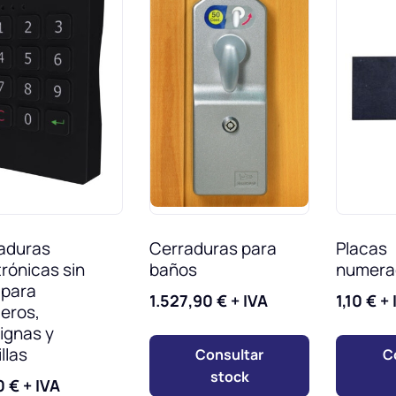
aduras
Cerraduras para
Placas
trónicas sin
baños
numera
 para
1.527,90
€
+ IVA
1,10
€
+ 
leros,
ignas y
llas
Consultar
C
stock
0
€
+ IVA