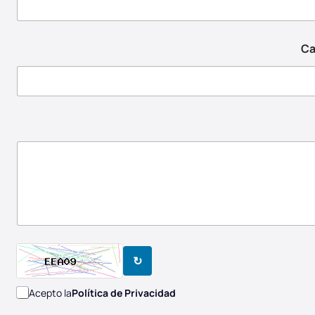
Ca
↻
Acepto la
Política de Privacidad