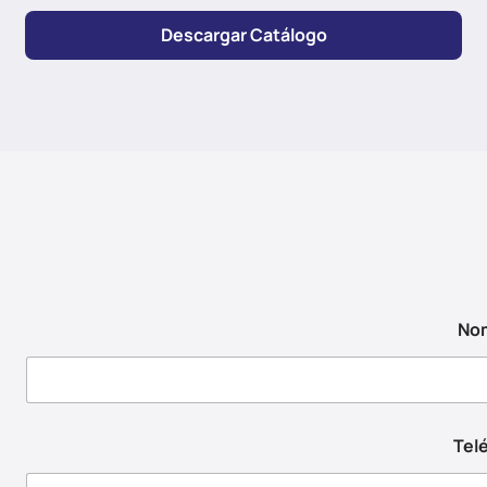
Descargar Catálogo
No
Tel