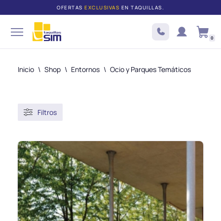
OFERTAS
EXCLUSIVAS
EN TAQUILLAS.
Saltar
al
0
contenido
Inicio
\
Shop
\
Entornos
\
Ocio y Parques Temáticos
Filtros