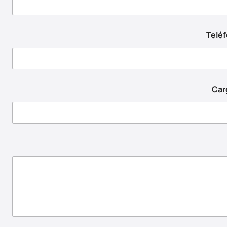
Telé
Car