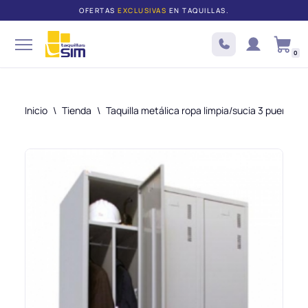
OFERTAS
EXCLUSIVAS
EN TAQUILLAS.
Saltar
al
0
contenido
Inicio
\
Tienda
\
Taquilla metálica ropa limpia/sucia 3 puertas