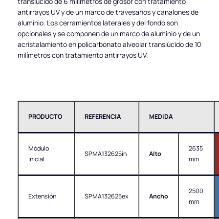
translúcido de 6 milímetros de grosor con tratamiento
antirrayos UV y de un marco de travesaños y canalones de
aluminio. Los cerramientos laterales y del fondo son
opcionales y se componen de un marco de aluminio y de un
acristalamiento en policarbonato alveolar translúcido de 10
milímetros con tratamiento antirrayos UV.
PRODUCTO
REFERENCIA
MEDIDA
Módulo
2635
SPMA132625in
Alto
inicial
mm
2500
Extensión
SPMA132625ex
Ancho
mm