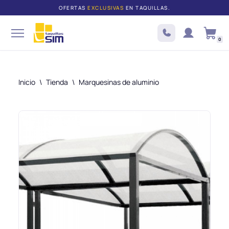
OFERTAS
EXCLUSIVAS
EN TAQUILLAS.
Saltar
al
0
contenido
Inicio
\
Tienda
\
Marquesinas de aluminio