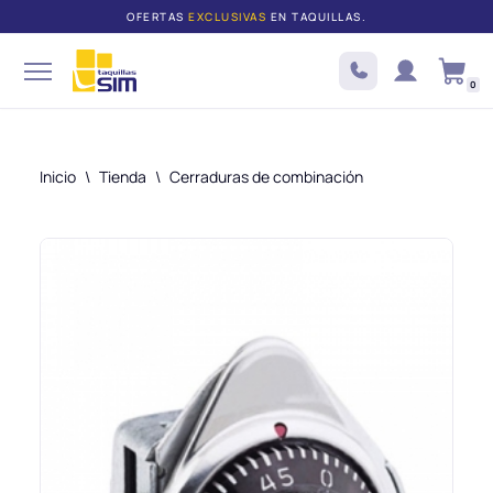
OFERTAS
EXCLUSIVAS
EN TAQUILLAS.
Saltar
al
0
contenido
Inicio
\
Tienda
\
Cerraduras de combinación