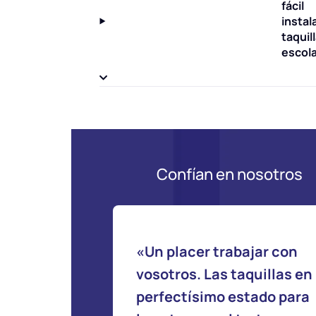
fácil
instala
taquil
escol
Confían en nosotros
«Un placer trabajar con
vosotros. Las taquillas en
perfectísimo estado para