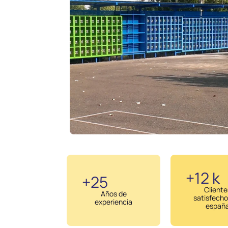
+12 k
+25
Cliente
Años de
satisfecho
experiencia
españ