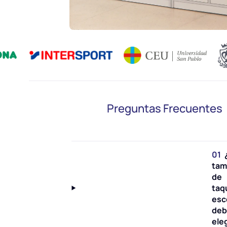
Preguntas Frecuentes
01
tam
de
taqu
esc
de
ele