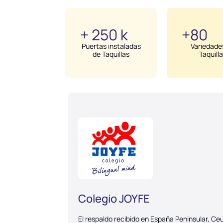
+ 250 k
+80
Puertas instaladas
Variedade
de Taquillas
Taquill
Colegio JOYFE
El respaldo recibido en España Peninsular, Ce