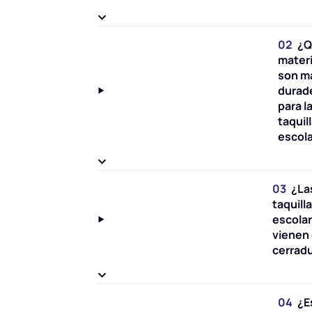
02
¿Q
mater
son m
durad
para l
taquil
escol
03
¿La
taquill
escola
vienen
cerrad
04
¿E